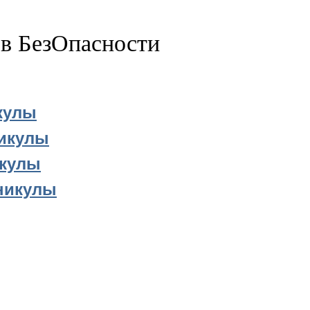
в БезОпасности
кулы
никулы
икулы
никулы