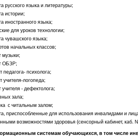
та русского языка и литературы;
та истории;
та иностранного языка;
ские для уроков технологии;
та чувашского языка;
етов начальных классов;
т музыки;
т ОБЗР;
т педагога- психолога;
т учителя-логопеда;
т учителя - дефектолога;
вных зала;
ка с читальным залом;
та, приспособленные для использования инвалидами и лиц
нными возможностями здоровья (сенсорный кабинет, каб. 
формационным системам обучающихся, в том числе ин