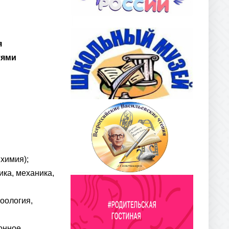
я
тями
химия);
ка, механика,
оология,
онное