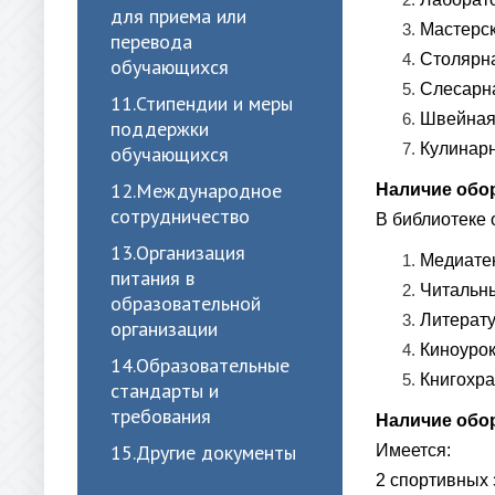
для приема или
Мастерск
перевода
Столярн
обучающихся
Слесарн
11.Стипендии и меры
Швейная
поддержки
Кулинар
обучающихся
12.Международное
Наличие обо
сотрудничество
В библиотеке 
13.Организация
Медиате
питания в
Читальн
образовательной
Литерату
организации
Киноуро
14.Образовательные
Книгохр
стандарты и
требования
Наличие обо
15.Другие документы
Имеется:
2 спортивных 