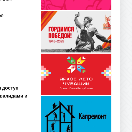
ое
 доступ
нвалидами и