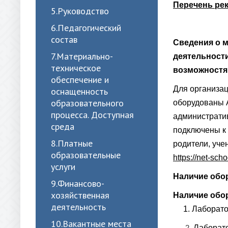
Перечень ре
5.Руководство
6.Педагогический
состав
Сведения о 
7.Материально-
деятельности
техническое
возможностя
обеспечение и
Для организац
оснащенность
образовательного
оборудованы А
процесса. Доступная
администрати
среда
подключены к 
8.Платные
родители, уче
образовательные
https://net-scho
услуги
Наличие обо
9.Финансово-
хозяйственная
Наличие обо
деятельность
1. Лаборатор
10.Вакантные места
Лаборато