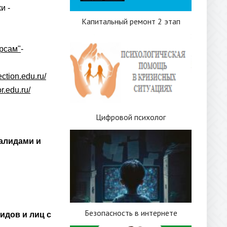
и -
Капитальный ремонт 2 этап
рсам"
-
ection.edu.ru/
or.edu.ru/
Цифровой психолог
алидами и
Безопасность в интернете
идов и лиц с