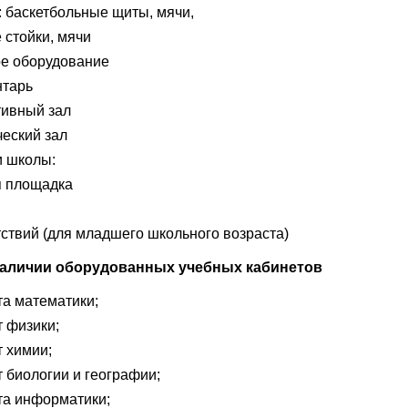
: баскетбольные щиты, мячи,
 стойки, мячи
ое оборудование
тарь
тивный зал
ческий зал
и школы:
я площадка
ствий (для младшего школьного возраста)
наличии оборудованных учебных кабинетов
та математики;
т физики;
т химии;
т биологии и географии;
та информатики;