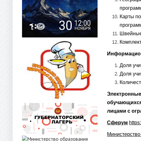
программ
Карты по
программ
Швейные
Комплект
Информацио
Доля учи
Доля учи
Количест
Электронные
обучающихся
лицами с ог
Сферум
https
Министерство