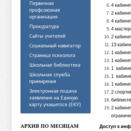
Первичная
4 кабине
профсоюзная
2 кабине
организация
4 кабине
Прокуратура
4 мастер
Сайты учителей
2 кабине
Социальный навигатор
13 кабин
1 кабине
Страница психолога
1 кабине
Школьная библиотека
1 кабине
Школьная служба
1 кабине
примирения
1 кабине
Электронная подача
2 спорти
заявления на Единую
библиоте
карту учащегося (ЕКУ)
2 кабине
ограниче
АРХИВ ПО МЕСЯЦАМ
Доступ к ин