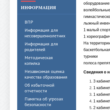
оборудование
ИНФОРМАЦИЯ
волейбольные
гимнастическ
ВПР
лыжный инвен
Информация для
1 малый спор
несовершеннолетних
1 хореографи
Информация для
На территори
родителей
баскетбольна
турники
Методическая
копилка
полоса препят
Независимая оценка
Сведения о 
качества образования
3 кабине
Об избыточной
1 кабине
отчетности
1 кабине
Памятка об угрозах
1 кабине
безопасности
2 кабине