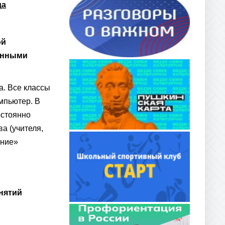
да
ой
ченными
а. Все классы
мпьютер. В
остоянно
а (учителя,
ание»
нятий