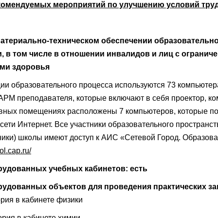
комендуемых мероприятий по улучшению условий тру
материально-техническом обеспечении образовательн
, в том числе в отношении инвалидов и лиц с ограни
ми здоровья
ии образовательного процесса используются 73 компьютер
РМ преподавателя, которые включают в себя проектор, ко
вных помещениях расположены 7 компьютеров, которые п
сети Интернет. Все участники образовательного пространств
ники) школы имеют доступ к АИС «Сетевой Город. Образов
ol.cap.
ru/
рудованных учебных кабинетов: есть
рудованных объектов для проведения практических за
ия в кабинете физики
рия в кабинете химии