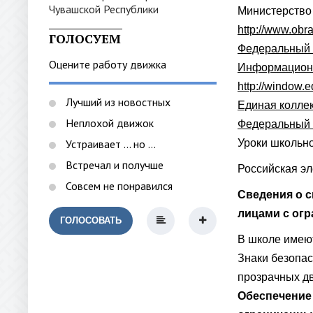
Министерство
_______________
http://www.obra
ГОЛОСУЕМ
Федеральный 
Оцените работу движка
Информационн
http://window.e
Лучший из новостных
Единая колле
Неплохой движок
Федеральный 
Устраивает ... но ...
Уроки школьн
Встречал и получше
Российская эл
Совсем не понравился
Сведения о 
лицами с ог
ГОЛОСОВАТЬ
В школе имею
Знаки безопа
прозрачных д
Обеспечение 