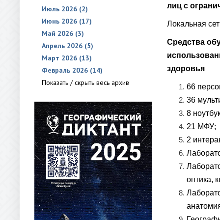
лиц с огран
Июль 2026 (2)
Июнь 2026 (17)
Локальная сет
Май 2026 (3)
Средства обу
Апрель 2026 (5)
использован
Март 2026 (13)
здоровья
Февраль 2026 (14)
Показать / скрыть весь архив
66 персо
36 мульт
8 ноутбу
21 МФУ;
2 интера
Лаборато
Лаборато
оптика, 
Лаборато
анатомия
Географи