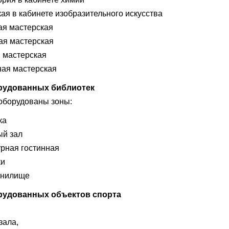
ая в кабинете изобразительного искусства
ая мастерская
ая мастерская
 мастерская
ная мастерская
рудованных библиотек
оборудованы зоны:
ка
ый зал
рная гостинная
ки
анилище
рудованных объектов спорта
зала,