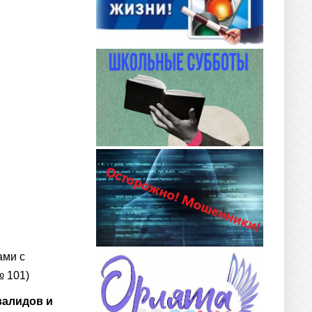
ами с
№ 101)
валидов и