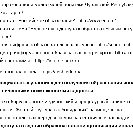
 образования и молодежной политики Чувашской Республик
zov.cap.ru/
портал "Российское образование"
-
http://www.edu.ru/
ая система "Единое окно доступа к образовательным ресу
du.ru/
кция цифровых образовательных ресурсов
-
http://school-coll
центр информационно-образовательных ресурсов
-
http://fci
ой программы -
https://interneturok.ru
ектронная школа -
https://resh.edu.ru/
специальных условиях для получения образования инв
раниченными возможностями здоровья
тся оборудованные медицинский и процедурный кабинеты.
сности "Желтый круг для слабовидящих" размещены на
верных полотнах перед выходом на лестничные площадки.
доступа в здание образовательной организации инвал