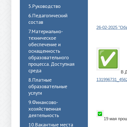
5.Руководство
6.Педагогический
состав
26-02-2025 "Об
7.Материально-
техническое
обеспечение и
оснащенность
образовательного
процесса. Доступная
среда
В Д
8.Платные
131996731_456
образовательные
услуги
9.Финансово-
хозяйственная
деятельность
19 мая про
10.Вакантные места