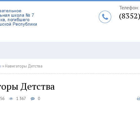
Телефон:
(8352
ы
» Навигаторы Детства
торы Детства
:56
1 367
0