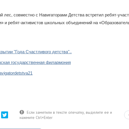
й лес, совместно с Навигаторами Детства встретил ребят-участ
и» и
ребят-активистов школьных объединений на «Образовател
крытии "Года Счастливого детства"..
шская государственная филармония
avigatordetstva21