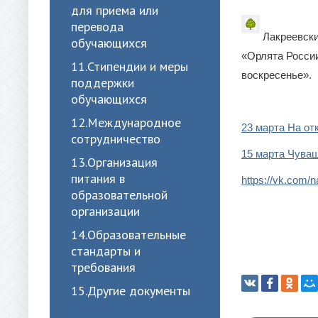
для приема или
перевода
Лакреевски
обучающихся
«Орлята Росси
11.Стипендии и меры
воскресенье».
поддержки
обучающихся
12.Международное
23 марта На от
сотрудничество
15 марта Чува
13.Организация
питания в
https://vk.com/
n
образовательной
организации
14.Образовательные
стандарты и
требования
15.Другие документы