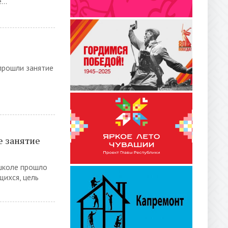
..
прошли занятие
е занятие
 школе прошло
ихся, цель