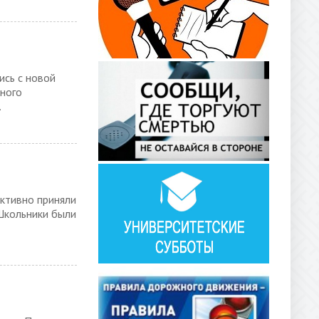
ись с новой
много
.
активно приняли
 Школьники были