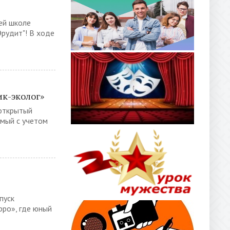
ей школе
Эрудит"! В ходе
ик-эколог»
 открытый
емый с учетом
пуск
рро», где юный