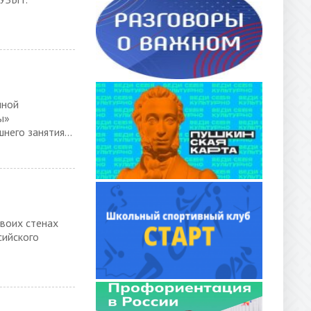
чной
ы»
его занятия...
своих стенах
сийского