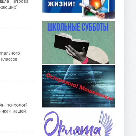
ришла Петрова
ужающих"
ипального
 классов
я - психолог?
еникам нашей