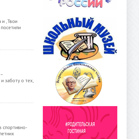
 и ,Твои
 посетили
 –
и заботу о тех,
в спортивно-
летних