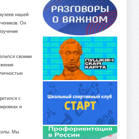
 музеев нашей
чеников. Он
изучение
делился своими
ужения
 личностью
третился с
нировках и
колы. Мы