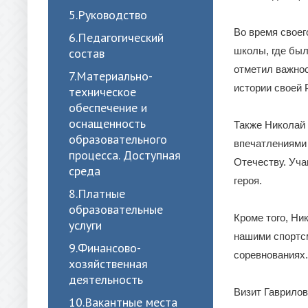
5.Руководство
Во время своег
6.Педагогический
школы, где был
состав
отметил важнос
7.Материально-
истории своей 
техническое
обеспечение и
оснащенность
Также Николай 
образовательного
впечатлениями 
процесса. Доступная
Отечеству. Уч
среда
героя.
8.Платные
образовательные
Кроме того, Ни
услуги
нашими спортс
9.Финансово-
соревнованиях.
хозяйственная
деятельность
Визит Гаврило
10.Вакантные места