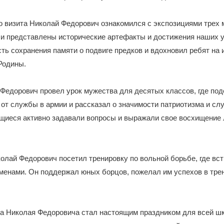
о визита Николай Федорович ознакомился с экспозициями трех
и представлены исторические артефакты и достижения наших у
ть сохранения памяти о подвиге предков и вдохновил ребят на 
Родины.
Федорович провел урок мужества для десятых классов, где по
от службы в армии и рассказал о значимости патриотизма и сл
ащиеся активно задавали вопросы и выражали свое восхищение
колай Федорович посетил тренировку по вольной борьбе, где вс
менами. Он поддержал юных борцов, пожелал им успехов в тре
ва Николая Федоровича стал настоящим праздником для всей ш