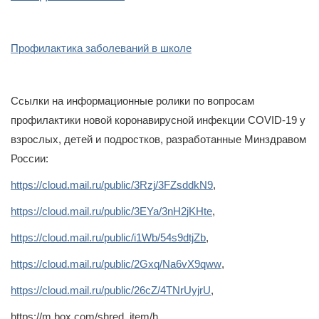
Профилактика заболеваний в школе
Ссылки на информационные ролики по вопросам
профилактики новой коронавирусной инфекции
COVID
-19 у
взрослых, детей и подростков, разработанные Минздравом
России:
https
://
cloud
.
mail
.
ru
/
public
/3
Rzj
/3
FZsddkN
9
,
https
://
cloud
.
mail
.
ru
/
public
/3
EYa
/3
nH
2
jKHte
,
https
://
cloud
.
mail
.
ru
/
public
/
i
1
Wb
/54
s
9
dtjZb
,
https
://
cloud
.
mail
.
ru
/
public
/2
Gxq
/
Na
6
vX
9
qww
,
https
://
cloud
.
mail
.
ru
/
public
/
26
cZ
/4
TNrUyjrU
,
https
://
m
.
box
.
com
/
shred
_
item
/
h