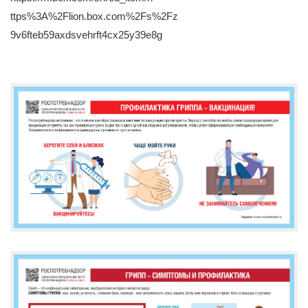
ttps
%3
A
%2
Flion
.
box
.
com
%2
Fs
%2
Fz
9
v
6
fteb
59
axdsvehrft
4
cx
25
y
39
e
8
g