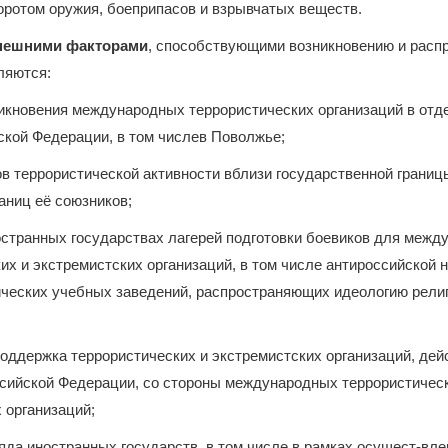
ротом оружия, боеприпасов и взрывчатых веществ.
нешними факторами
, способствующими возникновению и расп
ляются:
никновения международных террористических организаций в от
кой Федерации, в том числев Поволжье;
ов террористической активности вблизи государственной границ
аниц её союзников;
остранных государствах лагерей подготовки боевиков для меж
их и экстремистских организаций, в том числе антироссийской 
ических учебных заведений, распространяющих идеологию рели
оддержка террористических и экстремистских организаций, де
ссийской Федерации, со стороны международных террористичес
 организаций;
яда иностранных государств, в том числе в рамках осущест-вле