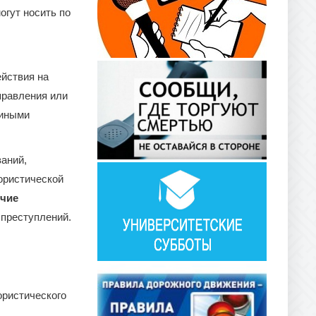
огут носить по
ействия на
правления или
 иными
ваний,
ористической
чие
 преступлений.
ористического