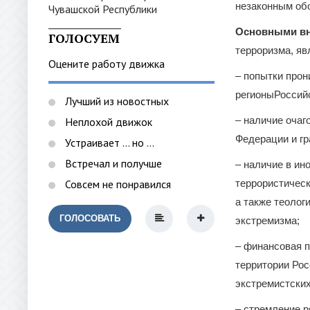
незаконным обо
_______________
Основными в
ГОЛОСУЕМ
терроризма, яв
Оцените работу движка
– попытки про
регионыРоссийс
Лучший из новостных
– наличие очаг
Неплохой движок
Федерации и гр
Устраивает ... но ...
Встречал и получше
– наличие в ин
Совсем не понравился
террористическ
а также теолог
ГОЛОСОВАТЬ
экстремизма;
– финансовая п
территории Ро
экстремистских
– стремление р