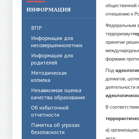
общественной ж
ИНФОРМАЦИЯ
отношению к Ро
Федеральным з
ВПР
терроризму»
те
Информация для
принятие решен
несовершеннолетних
международным
Информация для
формами проти
родителей
Под
идеологие
Методическая
догматов, целе
копилка
деятельности и
Независимая оценка
идеологическ
качества образования
Об избыточной
В соответствии
отчетности
террористиче
Памятка об угрозах
а) организацию
безопасности
акта;