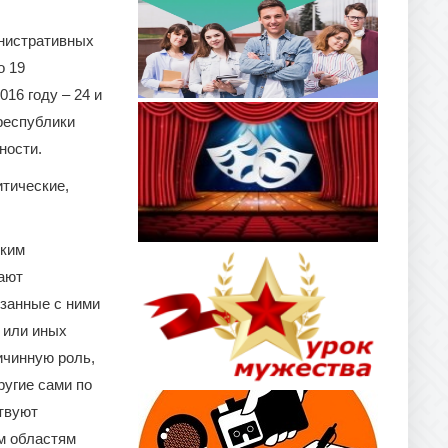
инистративных
о 19
16 году – 24 и
 республики
ности.
итические,
оким
мают
занные с ними
 или иных
ичинную роль,
угие сами по
ствуют
ем областям