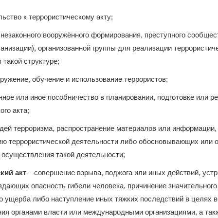
льство к террористическому акту;
 незаконного вооружённого формирования, преступного сообщес
ганизации), организованной группы для реализации террористиче
 такой структуре;
ооружение, обучение и использование террористов;
ное или иное пособничество в планировании, подготовке или р
ого акта;
идей терроризма, распространение материалов или информации
ию террористической деятельности либо обосновывающих или
 осуществления такой деятельности;
кий акт
– совершение взрыва, поджога или иных действий, ус
здающих опасность гибели человека, причинение значительного
 ущерба либо наступление иных тяжких последствий в целях в
ия органами власти или международными организациями, а так