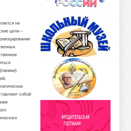
вляется не
ские цели –
провоцирование
твенных
ственное
иться
(паники)
ей,
олитических
ставляют собой
ание
ого
ического