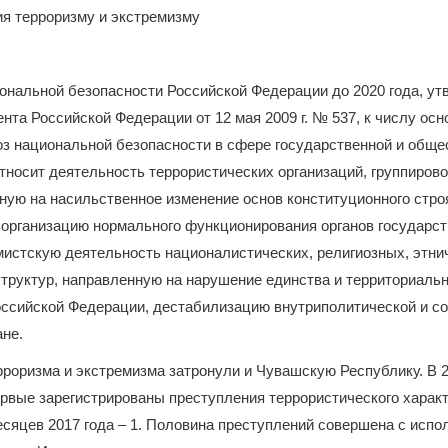
я терроризму и экстремизму
ональной безопасности Российской Федерации до 2020 года, у
нта Российской Федерации от 12 мая 2009 г. № 537, к числу ос
оз национальной безопасности в сфере государственной и обще
тносит деятельность террористических организаций, группиров
ную на насильственное изменение основ конституционного стро
организацию нормального функционирования органов государст
мистскую деятельность националистических, религиозных, этни
структур, направленную на нарушение единства и территориаль
оссийской Федерации, дестабилизацию внутриполитической и с
ане.
роризма и экстремизма затронули и Чувашскую Республику. В 2
рвые зарегистрированы преступления террористического характе
 месяцев 2017 года – 1. Половина преступлений совершена с исп