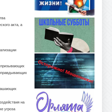
тва
ского акта, а
еализации
, призывающих
 оправдывающих
трашающих
оздействия на
же угроза