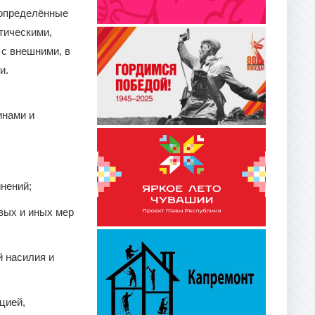
 определённые
тическими,
с внешними, в
и.
инами и
нений;
вых и иных мер
й насилия и
цией,