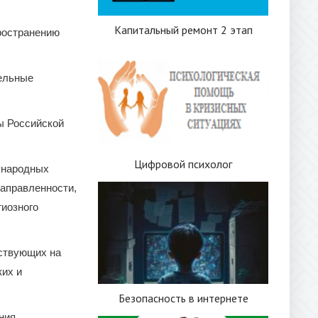
Капитальный ремонт 2 этап
ространению
дельные
ы Российской
Цифровой психолог
дународных
направленности,
гиозного
йствующих на
ких и
Безопасность в интернете
ния