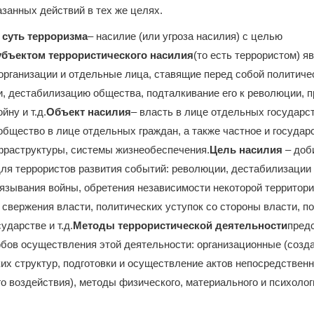
занных действий в тех же целях.
суть терроризма
–
насилие (или угроза насилия) с целью
бъектом террористического насилия
(то есть террористом) я
 организации и
отдельные лица, ставящие перед собой политиче
и, дестабилизацию общества, подталкивание его к революции, 
йну и т.д.
Объект насилия
–
власть в лице отдельных государс
бщество в лице отдельных граждан, а также частное и государ
фраструктуры, системы жизнеобеспечения.
Цель насилия
–
доб
ля террористов развития событий: революции, дестабилизации 
язывания войны, обретения независимости некоторой территори
свержения власти, политических уступок со стороны власти, п
ударстве и т.д.
Методы террористической деятельности
пред
бов осуществления этой деятельности: организационные (созд
их структур, подготовки и осуществление актов непосредственн
о воздействия), методы физического, материального и психолог