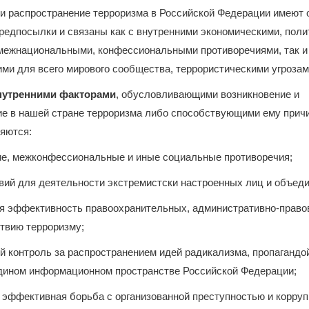
 и распространение терроризма в Российской Федерации имеют
редпосылки и связаны как с внутренними экономическими, поли
межнациональными, конфессиональными противоречиями, так и 
ми для всего мирового сообщества, террористическими угрозам
утренними факторами
, обусловливающими возникновение и
ие в нашей стране терроризма либо способствующими ему прич
яются:
ие, межконфессиональные и иные социальные противоречия;
вий для деятельности экстремистски настроенных лиц и объеди
ая эффективность правоохранительных, административно-право
твию терроризму;
 контроль за распространением идей радикализма, пропагандо
едином информационном пространстве Российской Федерации;
 эффективная борьба с организованной преступностью и корруп