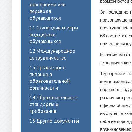
возможностей с
для приема или
перевода
За последние т
обучающихся
правонарушени
11.Стипендии и меры
преступлений и
поддержки
66 соответстве
обучающихся
привлечены к у
12.Международное
Независимо от 
сотрудничество
экономические 
13.Организация
питания в
Терроризм и э
образовательной
комплексом раз
организации
нерешённые, д
14.Образовательные
различного род
стандарты и
сферах общест
требования
выступая в кач
15.Другие документы
себе не порожд
возникновению 