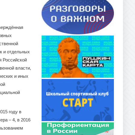
тверждённая
новных
ственной
ок и отдельных
я Российской
венной власти,
ческих и иных
ной
оциальной
015 году в
ра – 4, в 2016
ользованием