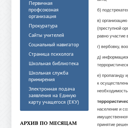
Первичная
профсоюзная
б) подстрекате
организация
в) организацию
Прокуратура
(преступной ор
Сайты учителей
равно участие в
Социальный навигатор
г) вербовку, в
Страница психолога
д) информацион
Школьная библиотека
террористическ
Школьная служба
е) пропаганду 
примирения
к осуществлен
Электронная подача
необходимость
заявления на Единую
карту учащегося (ЕКУ)
террористичес
население и со
имущественного
АРХИВ ПО МЕСЯЦАМ
принятие решен