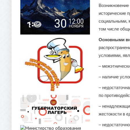
Возникновение
исторические п
социальными, 
том числе общи
Основными вн
распространен
условиями, явл
– межэтническ
– наличие усло
– недостаточн
по противодейс
– ненадлежащий
жестокости в 
– недостаточно