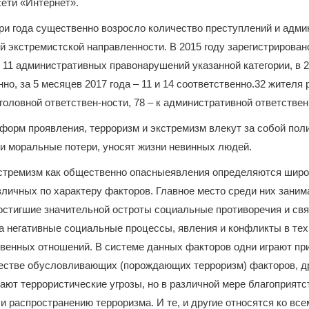
ети «Интернет».
ри года существенно возросло количество преступлений и адм
й экстремистской направленности. В
2015 году зарегистрирован
 11 административных правонарушений указанной категории, в 20
нно, за 5 месяцев 2017 года – 11 и 14 соответственно.32 жителя
головной ответствен-ности, 78 –
к административной ответствен
форм проявления, терроризм и экстремизм влекут за собой пол
и моральные потери, уносят жизни невинных людей.
кстремизм как общественно опасныеявления определяются шир
личных по характеру факторов. Главное место среди них зани
остигшие значительной остроты социальные противоречия и свя
а негативные социальные процессы, явления и конфликты в тех
венных отношений. В системе данных факторов одни играют пр
естве обусловливающих (порождающих терроризм) факторов, др
ают террористические угрозы, но в различной мере благоприят
и распространению терроризма. И те, и другие относятся ко вс