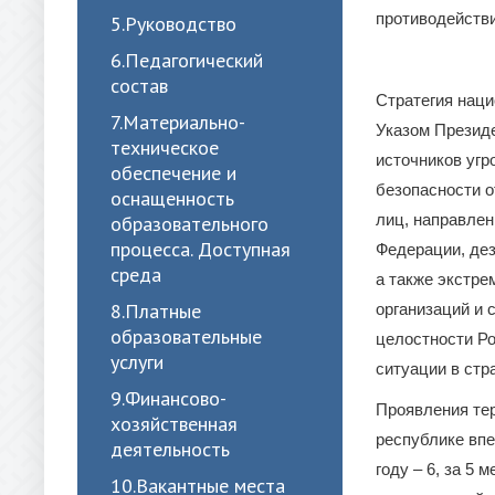
противодействи
5.Руководство
6.Педагогический
состав
Стратегия наци
7.Материально-
Указом Президе
техническое
источников угр
обеспечение и
безопасности о
оснащенность
лиц, направлен
образовательного
процесса. Доступная
Федерации, дез
среда
а также экстре
8.Платные
организаций и 
образовательные
целостности Р
услуги
ситуации в стр
9.Финансово-
Проявления тер
хозяйственная
республике впе
деятельность
году – 6, за 5
10.Вакантные места