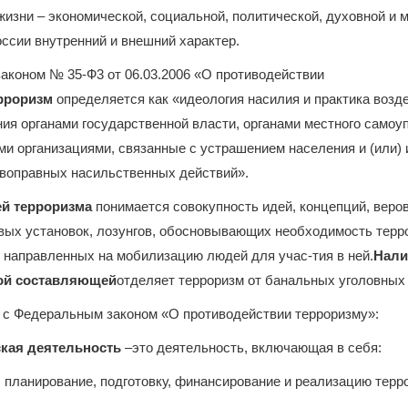
изни – экономической, социальной, политической, духовной и м
ссии внутренний и внешний характер.
аконом № 35-Ф3 от 06.03.2006 «О противодействии
рроризм
определяется как «идеология насилия и практика возд
ия органами государственной власти, органами местного самоу
и организациями, связанные с устрашением населения и (или)
воправных насильственных действий».
й терроризма
понимается совокупность идей, концепций, веро
вых установок, лозунгов, обосновывающих необходимость терр
 направленных на мобилизацию людей для учас-тия в ней.
Нали
ой составляющей
отделяет терроризм от банальных уголовных
 с Федеральным законом «О противодействии терроризму»:
ская деятельность
–это деятельность, включающая в себя:
, планирование, подготовку, финансирование и реализацию терр