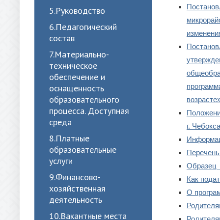
Постанов
5.Руководство
микрорай
6.Педагогический
изменени
состав
Постанов
7.Материально-
утвержде
техническое
общеобра
обеспечение и
программ
оснащенность
образовательного
возрасте»
процесса. Доступная
Положени
среда
г. Чебокс
8.Платные
Информац
образовательные
Перечень
услуги
Образец 
9.Финансово-
Как подат
хозяйственная
О програ
деятельность
Родителя
10.Вакантные места
Родителя