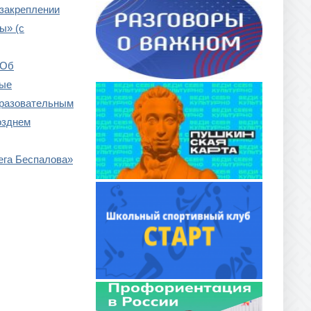
 закреплении
ы» (с
«Об
ные
бразовательным
озднем
ега Беспалова»