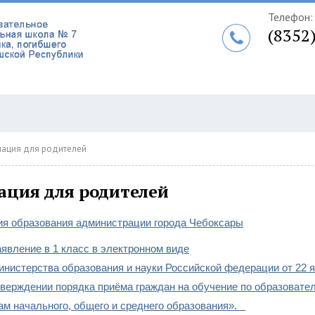
Телефон:
(8352
ация для родителей
ция для родителей
ия образования администрации города Чебоксары
явление в 1 класс в электронном виде
нистерства образования и науки Российской федерации от 22 ян
тверждении порядка приёма граждан на обучение по образоват
ам начального, общего и среднего образования».