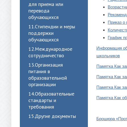
для приема или
Возрастн
перевода
Рекоменд
обучающихся
Приказ о
11.Стипендии и меры
Количеств
поддержки
График п
обучающихся
12.Международное
Информация об
сотрудничество
школьников
13.Организация
Памятка Как за
питания в
Памятка Как за
образовательной
организации
Памятка Как за
14.Образовательные
Памятка Как о
стандарты и
требования
15.Другие документы
Брошюра «Прот