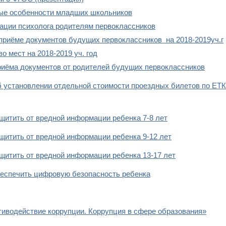
ые особенности младших школьников
ации психолога родителям первоклассников
 приёме документов будущих первоклассников на 2018-2019уч.г
о мест на 2018-2019 уч. год
риёма документов от родителей будущих первоклассников
 установлении отдельной стоимости проездных билетов по ЕТК
щитить от вредной информации ребенка 7-8 лет
щитить от вредной информации ребенка 9-12 лет
щитить от вредной информации ребенка 13-17 лет
беспечить цифровую безопасность ребенка
иводействие коррупции. Коррупция в сфере образования»