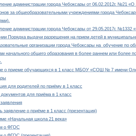
ление администрации города Чебоксары от 06.02.2012г. №21 «О
онов за общеобразовательными учреждениями города Чебоксар
ями).
ление администрации города Чебоксары от 29.05.2017г. №1332 
нии Порядка выдачи разрешения на прием детей в муниципаль
зовательные организации города Чебоксары на обучение по о
ам начального общего образования в более раннем или более п
.
е о приеме обучающихся в 1 класс МБОУ «СОШ № 7 имени Ол
ары
ия для родителей по приёму в 1 класс
 документов для приёма в 1 класс
заявления
ь заявление о приёме в 1 класс (презентация)
мме «Начальная школа 21 века»
м о ФГОС
м о ФГОС (презентация)