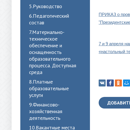
5.Руководство
ПРИКАЗ о пров
6.Педагогический
состав
"Президентские
7.Материально-
техническое
7 и 9 апреля н
обеспечение и
оснащенность
«настольный т
образовательного
процесса. Доступная
среда
8.Платные
образовательные
услуги
ДОБАВИТ
9.Финансово-
хозяйственная
деятельность
10.Вакантные места