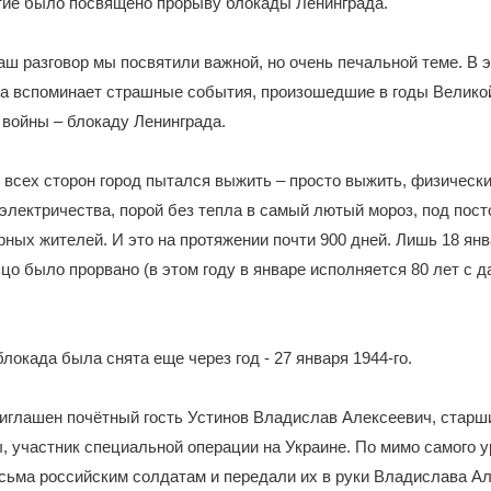
тие было посвящено прорыву блокады Ленинграда.
ш разговор мы посвятили важной, но очень печальной теме. В э
на вспоминает страшные события, произошедшие в годы Велико
войны – блокаду Ленинграда.
всех сторон город пытался выжить – просто выжить, физически
 электричества, порой без тепла в самый лютый мороз, под пос
ных жителей. И это на протяжении почти 900 дней. Лишь 18 янв
цо было прорвано (в этом году в январе исполняется 80 лет с 
локада была снята еще через год - 27 января 1944-го.
иглашен почётный гость Устинов Владислав Алексеевич, старш
, участник специальной операции на Украине. По мимо самого у
сьма российским солдатам и передали их в руки Владислава Ал