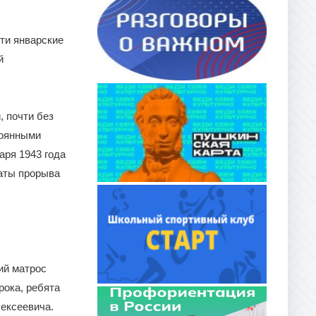
ти январские
й
, почти без
тоянными
аря 1943 года
даты прорыва
ий матрос
рока, ребята
ексеевича.