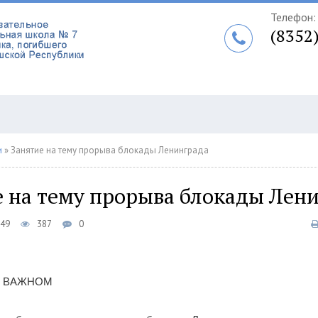
Телефон:
(8352
и
» Занятие на тему прорыва блокады Ленинграда
е на тему прорыва блокады Лен
:49
387
0
О ВАЖНОМ