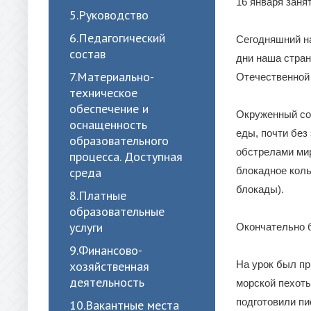
16 января заня
5.Руководство
6.Педагогический
Сегодняшний на
состав
дни наша стра
7.Материально-
Отечественной 
техническое
обеспечение и
Окруженный со 
оснащенность
еды, почти без
образовательного
обстрелами мир
процесса. Доступная
среда
блокадное коль
блокады).
8.Платные
образовательные
услуги
Окончательно б
9.Финансово-
хозяйственная
На урок был пр
деятельность
морской пехоты
подготовили пи
10.Вакантные места