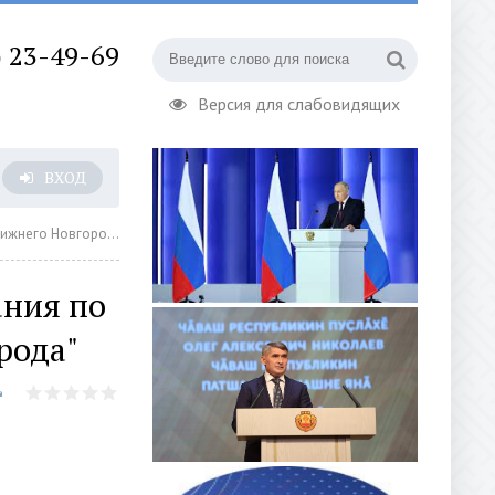
) 23-49-69
Версия для слабовидящих
ВХОД
жнего Новгорода"
ания по
рода"