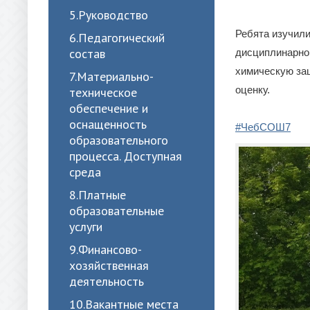
5.Руководство
Ребята изучили
6.Педагогический
состав
дисциплинарной
химическую защ
7.Материально-
оценку.
техническое
обеспечение и
оснащенность
#ЧебСОШ7
образовательного
процесса. Доступная
среда
8.Платные
образовательные
услуги
9.Финансово-
хозяйственная
деятельность
10.Вакантные места