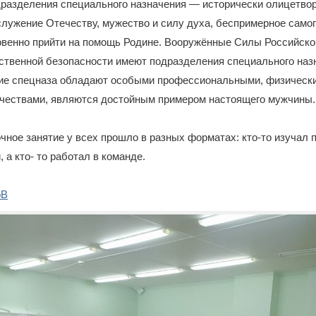
дразделения специального назначения — исторически олицетво
лужение Отечеству, мужество и силу духа, беспримерное само
новенно прийти на помощь Родине. Вооружённые Силы Российско
ственной безопасности имеют подразделения специального наз
е спецназа обладают особыми профессиональными, физическ
чествами, являются достойным примером настоящего мужчины.
чное занятие у всех прошло в разных форматах: кто-то изучал
 а кто- то работал в команде.
оВ