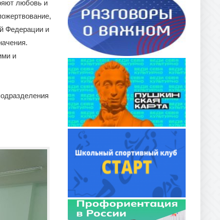
ряют любовь и
пожертвование,
й Федерации и
начения.
ими и
 подразделения