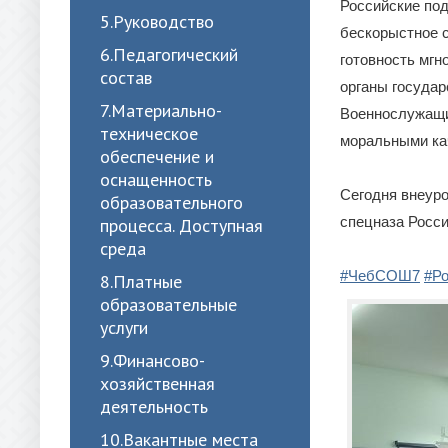
Российские по
5.Руководство
бескорыстное с
6.Педагогический
готовность мг
состав
органы государ
7.Материально-
Военнослужащи
техническое
моральными ка
обеспечение и
оснащенность
Сегодня внеуро
образовательного
спецназа Росси,
процесса. Доступная
среда
#ЧебСОШ7
#Р
8.Платные
образовательные
услуги
9.Финансово-
хозяйственная
деятельность
10.Вакантные места