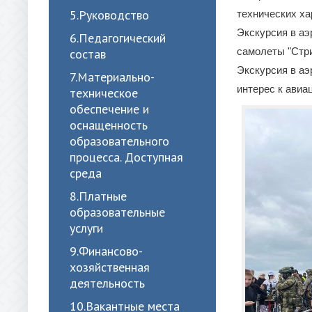
5.Руководство
технических ха
Экскурсия в аэ
6.Педагогический
самолеты "Стри
состав
Экскурсия в аэ
7.Материально-
интерес к авиа
техническое
обеспечение и
оснащенность
образовательного
процесса. Доступная
среда
8.Платные
образовательные
услуги
9.Финансово-
хозяйственная
деятельность
10.Вакантные места