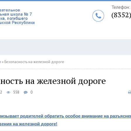
Телефон:
(8352
и
» Безопасность на железной дороге
ность на железной дороге
52
558
0
изывает родителей обратить особое внимание на разъясне
ения на железной дороге!