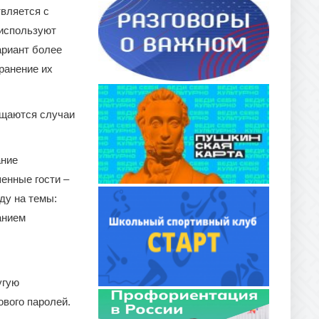
твляется с
 используют
ариант более
ранение их
ащаются случаи
ание
шенные гости –
ду на темы:
анием
угую
вого паролей.