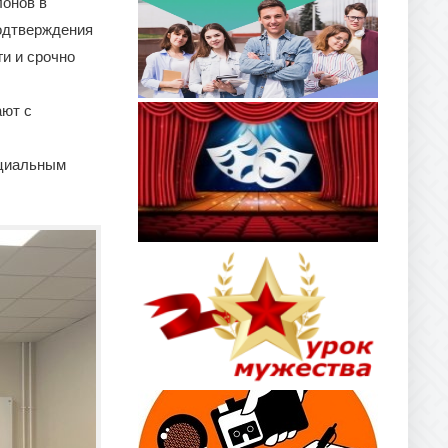
лонов в
подтверждения
и и срочно
ают с
ициальным