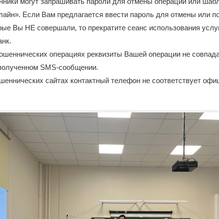
нники могут запрашивать пароли для отмены операций или шаб
лайн». Если Вам предлагается ввести пароль для отмены или 
рые Вы НЕ совершали, то прекратите сеанс использования услуг
анк.
мошеннических операциях реквизиты Вашей операции не совпад
 полученном SMS-сообщении.
ошеннических сайтах контактный телефон не соответствует оф