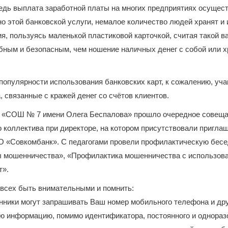
едь выплата заработной платы на многих предприятиях осущес
 этой банковской услуги, немалое количество людей хранят и
я, пользуясь маленькой пластиковой карточкой, считая такой в
ным и безопасным, чем ношение наличных денег с собой или х
популярности использования банковских карт, к сожалению, уч
 связанные с кражей денег со счётов клиентов.
 «СОШ № 7 имени Олега Беспалова» прошло очередное совещ
о коллектива при директоре, на котором присутствовали пригла
О «Совкомбанк». С педагогами провели профилактическую бесе
 мошенничества», «Профилактика мошенничества с использов
т».
всех быть внимательными и помнить:
нники могут запрашивать Ваш номер мобильного телефона и др
 информацию, помимо идентификатора, постоянного и одноразо