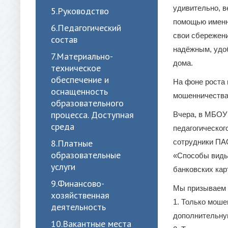
удивительно, в
5.Руководство
помощью именно
6.Педагогический
свои сбережени
состав
надёжным, удоб
7.Материально-
дома.
техническое
обеспечение и
На фоне роста 
оснащенность
мошенничества,
образовательного
процесса. Доступная
Вчера, в МБОУ
среда
педагогическог
8.Платные
сотрудники ПА
образовательные
«Способы виды
услуги
банковских кар
9.Финансово-
Мы призываем 
хозяйственная
1. Только моше
деятельность
дополнительную
10.Вакантные места