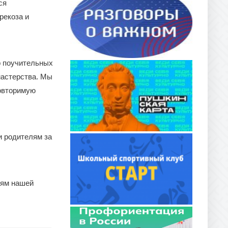
ся
рекоза и
р поучительных
мастерства. Мы
повторимую
и родителям за
иям нашей