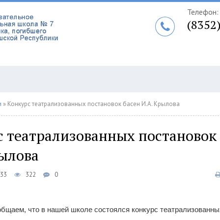
Телефон:
(8352
и
» Конкурс театрализованных постановок басен И.А. Крылова
с театрализованных постановок 
рылова
:33
322
0
общаем, что в нашей школ
е состоялся конкурс театрализованны