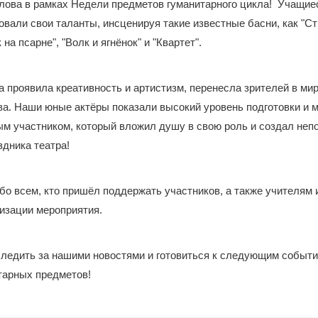
лова в рамках Недели предметов гуманитарного цикла!
Учащие
вали свои таланты, инсценируя такие известные басни, как "Ст
 на псарне", "Волк и ягнёнок" и "Квартет".
 проявила креативность и артистизм, перенесла зрителей в ми
а. Наши юные актёры показали высокий уровень подготовки и 
ым участником, который вложил душу в свою роль и создал не
дника театра!
о всем, кто пришёл поддержать участников, а также учителям 
низации мероприятия.
следить за нашими новостями и готовиться к следующим событ
тарных предметов!