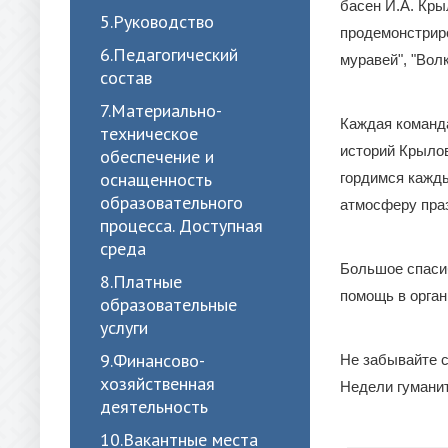
басен И.А. Кры
5.Руководство
продемонстриро
6.Педагогический
муравей", "Волк
состав
7.Материально-
Каждая команда
техническое
историй Крылов
обеспечение и
оснащенность
гордимся кажд
образовательного
атмосферу праз
процесса. Доступная
среда
Большое спасиб
8.Платные
помощь в орга
образовательные
услуги
9.Финансово-
Не забывайте 
хозяйственная
Недели гумани
деятельность
10.Вакантные места