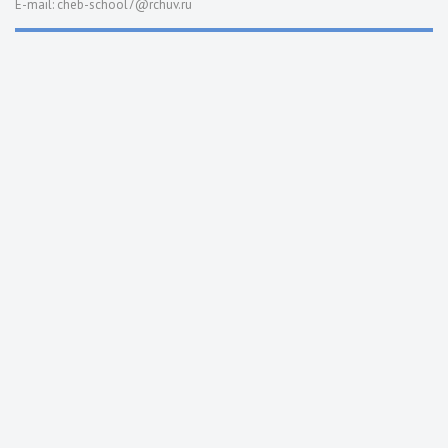
E-mail: cheb-school7@rchuv.ru