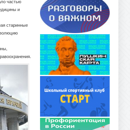
ало частью
едицины и
чая старинные
эволюцию
ины,
равоохранения.