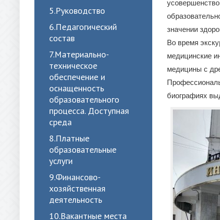
усовершенствов
5.Руководство
образовательно
6.Педагогический
значении здоро
состав
Во время экску
7.Материально-
медицинские и
техническое
медицины с др
обеспечение и
Профессиональ
оснащенность
биографиях вы
образовательного
процесса. Доступная
среда
8.Платные
образовательные
услуги
9.Финансово-
хозяйственная
деятельность
10.Вакантные места