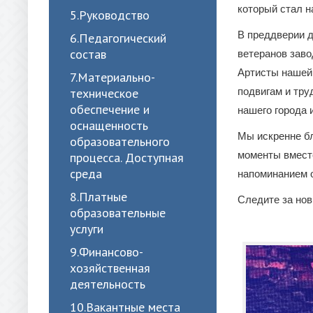
который стал 
5.Руководство
В преддверии д
6.Педагогический
состав
ветеранов заво
Артисты нашей
7.Материально-
техническое
подвигам и тру
обеспечение и
нашего города 
оснащенность
Мы искренне бл
образовательного
моменты вместе
процесса. Доступная
среда
напоминанием о
8.Платные
Следите за но
образовательные
услуги
9.Финансово-
хозяйственная
деятельность
10.Вакантные места