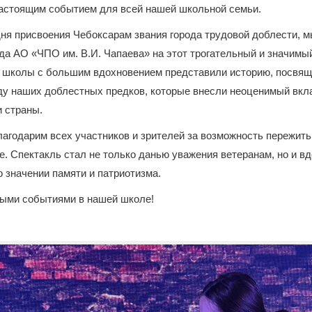
настоящим событием для всей нашей школьной семьи.
ня присвоения Чебоксарам звания города трудовой доблести, м
да АО «ЧПО им. В.И. Чапаева» на этот трогательный и значимый
 школы с большим вдохновением представили историю, посвя
ду наших доблестных предков, которые внесли неоценимый вкла
и страны.
агодарим всех участников и зрителей за возможность пережить
. Спектакль стал не только данью уважения ветеранам, но и 
 значении памяти и патриотизма.
выми событиями в нашей школе!