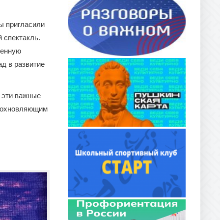
ы пригласили
 спектакль.
щенную
д в развитие
 эти важные
вдохновляющим